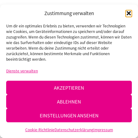
Zustimmung verwalten
Um dir ein optimales Erlebnis zu bieten, verwenden wir Technologien
wie Cookies, um Geräteinformationen zu speichern und/oder darauf
zuzugreifen. Wenn du diesen Technologien zustimmst, können wir Daten
wie das Surfverhalten oder eindeutige IDs auf dieser Website
verarbeiten. Wenn du deine Zustimmung nicht erteilst oder
zurückziehst, können bestimmte Merkmale und Funktionen
beeinträchtigt werden.
Dienste verwalten
MO - FR 9:30 - 16:00 UHR | SA 9:30 - 14:00 UHR
AKZEPTIEREN
HOME
IMPRESSUM
DATENSCHUTZERKLÄRUNG
KONTAKT & ANFAHRT
ABLEHNEN
MADE WITH
BY MEDIENPRODUKTION.BIZ
EINSTELLUNGEN ANSEHEN
Cookie-Richtlinie
Datenschutzerklärung
Impressum